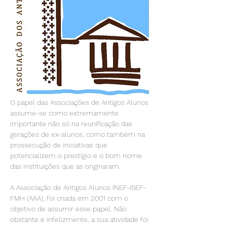
O papel das Associações de Antigos Alunos 
assume-se como extremamente 
importante não só na reunificação das 
gerações de ex-alunos, como também na 
prossecução de iniciativas que 
potencializem o prestígio e o bom nome 
das instituições que as originaram.  

A Associação de Antigos Alunos INEF-ISEF-
FMH (AAA), foi criada em 2001 com o 
objetivo de assumir esse papel. Não 
obstante e infelizmente, a sua atividade foi 