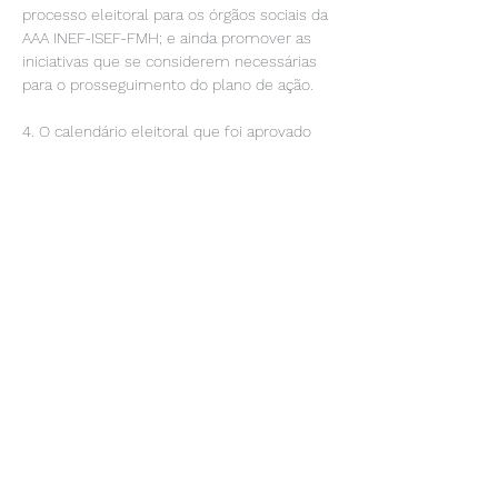
processo eleitoral para os órgãos sociais da 
AAA INEF-ISEF-FMH; e ainda promover as 
iniciativas que se considerem necessárias 
para o prosseguimento do plano de ação.

4. O calendário eleitoral que foi aprovado 
por unanimidade em assembleia-geral 
será o seguinte: apresentação de listas 
candidatas aos órgãos sociais da AAA INEF-
ISEF-FMH, até dia 26 de março de 2021; 
Assemb
leia-geral Eleitoral dia 17 de abril de 2021; 
Assembleia-geral de tomada de posse dos 
novos órgãos sociais, dia 17 de abril de 
2021. 

5. Ainda no que concerne ao processo 
eleitoral, iremos enviar informações 
adicionais sobre a forma como vai ser 
operacionalizado, designadamente sobre 